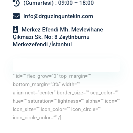
(Cumartesi) : 09:00 – 18:00
info@drguzinguntekin.com
Merkez Efendi Mh. Mevlevihane
Çıkmazı Sk. No: 8 Zeytinburnu
Merkezefendi /İstanbul
” id=”” flex_grow=”0″ top_margin=””
bottom_margin=”3%” width=””
alignment=”center” border_size=”” sep_color=””
hue=”” saturation=”” lightness=”” alpha=”” icon=””
icon_size=”” icon_color=”” icon_circle=””
icon_circle_color=”” /]